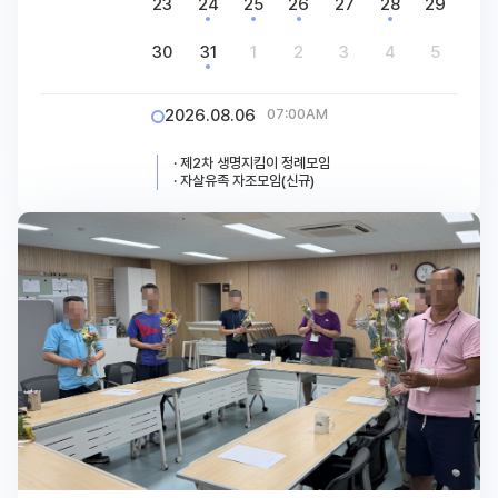
23
24
25
26
27
28
29
30
31
1
2
3
4
5
2026.08.06
07:00AM
· 제2차 생명지킴이 정례모임
· 자살유족 자조모임(신규)