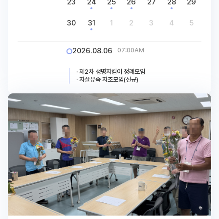
23
24
25
26
27
28
29
30
31
1
2
3
4
5
2026.08.06
07:00AM
· 제2차 생명지킴이 정례모임
· 자살유족 자조모임(신규)