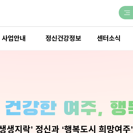
사업안내
정신건강정보
센터소식
사업 한눈에 보기
정신건강안내
공지사항
정신건강상담
재난과 심리
정신건강소식
회복지원사업
자주하는 질문
포토갤러리
정신건강증진사업
치료비지원 모의평가
보도자료
자살예방사업
정신질환 입원유형
센터일정
 건강한 여주, 
의뢰서
지역자원
채용정보
생생지락’ 정신과 ‘행복도시 희망여주’