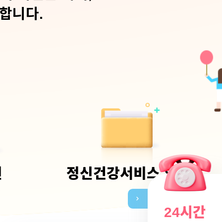
합니다.
아동정신건강
청소년정신건강
기
열
원
정신건강서비스 의뢰
뉴
메
퀵
24시간