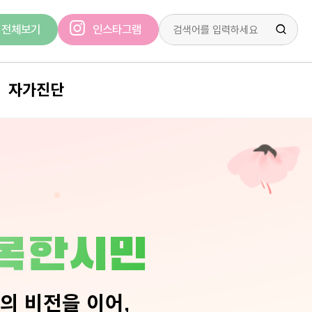
전체보기
인스타그램
자가진단
조기정신증
조울증
불안
우울증
산후우울증
행복한시민
스트레스
외상후 스트레스 장애
의 비전을 이어,
알코올 의존