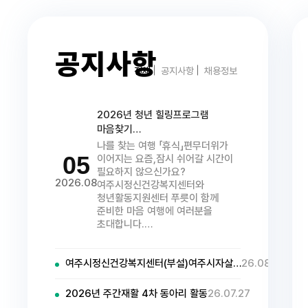
공지사항
전체
공지사항
채용정보
2026년 청년 힐링프로그램
마음찾기…
나를 찾는 여행 「휴식」편무더위가
05
이어지는 요즘,잠시 쉬어갈 시간이
필요하지 않으신가요?
2026.08
여주시정신건강복지센터와
청년활동지원센터 푸릇이 함께
준비한 마음 여행에 여러분을
초대합니다.…
여주시정신건강복지센터(부설)여주시자살…
26.08.04
2026년 주간재활 4차 동아리 활동
26.07.27