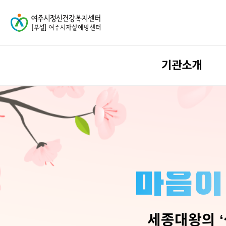
기관소개
인사말
발자취
운영 및 조직
이용안내
오시는 길
마음이
CI소개
견학신청
세종대왕의 ‘