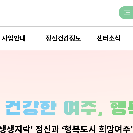
사업안내
정신건강정보
센터소식
사업 한눈에 보기
정신건강안내
공지사항
정신건강상담
재난과 심리
정신건강소식
회복지원사업
자주하는 질문
포토갤러리
정신건강증진사업
치료비지원 모의평가
보도자료
자살예방사업
정신질환 입원유형
센터일정
 건강한 여주, 
의뢰서
지역자원
채용정보
생생지락’ 정신과 ‘행복도시 희망여주’