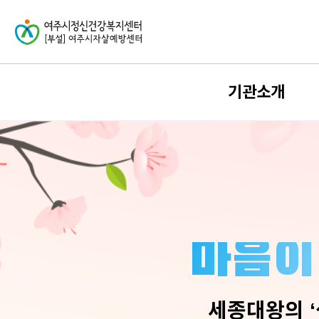
기관소개
인사말
발자취
운영 및 조직
이용안내
오시는 길
마음이
CI소개
견학신청
세종대왕의 ‘