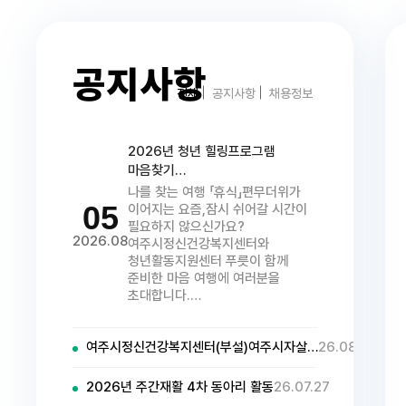
공지사항
전체
공지사항
채용정보
2026년 청년 힐링프로그램
마음찾기…
나를 찾는 여행 「휴식」편무더위가
05
이어지는 요즘,잠시 쉬어갈 시간이
필요하지 않으신가요?
2026.08
여주시정신건강복지센터와
청년활동지원센터 푸릇이 함께
준비한 마음 여행에 여러분을
초대합니다.…
여주시정신건강복지센터(부설)여주시자살…
26.08.04
2026년 주간재활 4차 동아리 활동
26.07.27