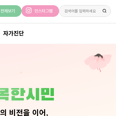
전체보기
인스타그램
자가진단
조기정신증
조울증
불안
우울증
산후우울증
행복한시민
스트레스
외상후 스트레스 장애
의 비전을 이어,
알코올 의존