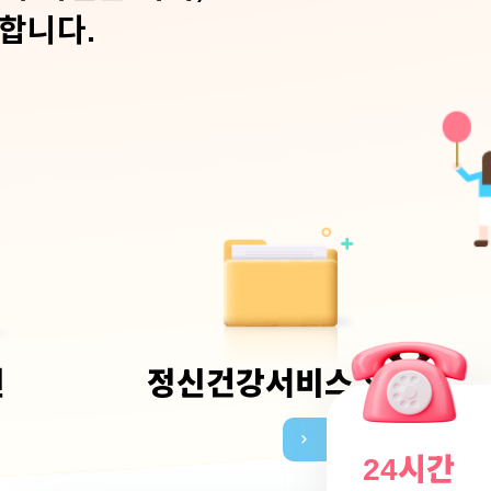
합니다.
아동정신건강
청소년정신건강
기
열
원
정신건강서비스 의뢰
뉴
메
퀵
24시간